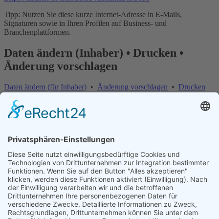
Tipp: Nutzen Sie diese kurze Internet-Adresse in E-Mails,
Signaturen sowie in Ihren Profilen auf Business- und
Branchenplattformen.
Daten ändern (Inhaber) • Drucken •
Änderung vorschlagen
Daten ändern (für Inhaber)
•
Änderung vorschlagen
•
Drucken
Änderung vorschlagen | Fehler melden
×
Bitte teilen Sie uns mit, welche Informationen fehlerhaft oder
veraltet sind:
Internet-Adresse fehlt oder ist falsch
E-Mail-Adresse fehlt oder ist falsch
Telefonnummer, Faxnummer oder Anschrift ist falsch
Firma existiert nicht mehr
Firmenname ist falsch