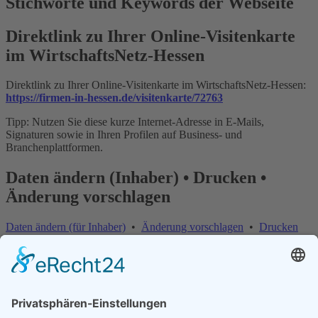
Stichworte und Keywords der Webseite
Direktlink zu Ihrer Online-Visitenkarte
im WirtschaftsNetz-Hessen
Direktlink zu Ihrer Online-Visitenkarte im WirtschaftsNetz-Hessen:
https://firmen-in-hessen.de/visitenkarte/72763
Tipp: Nutzen Sie diese kurze Internet-Adresse in E-Mails,
Signaturen sowie in Ihren Profilen auf Business- und
Branchenplattformen.
Daten ändern (Inhaber) • Drucken •
Änderung vorschlagen
Daten ändern (für Inhaber)
•
Änderung vorschlagen
•
Drucken
Änderung vorschlagen | Fehler melden
×
Bitte teilen Sie uns mit, welche Informationen fehlerhaft oder