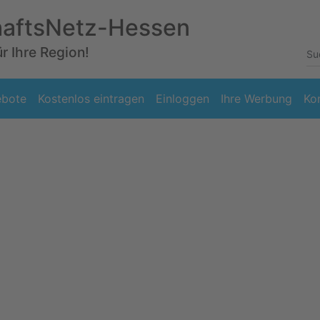
haftsNetz-Hessen
ür Ihre Region!
ebote
Kostenlos eintragen
Einloggen
Ihre Werbung
Ko